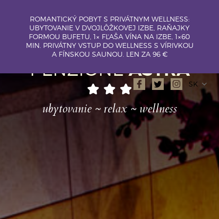
ROMANTICKÝ POBYT S PRIVÁTNYM WELLNESS:
UBYTOVANIE V DVOJLÔŽKOVEJ IZBE, RAŇAJKY
FORMOU BUFETU, 1× FĽAŠA VÍNA NA IZBE, 1×60
Vitajte v
MIN. PRIVÁTNY VSTUP DO WELLNESS S VÍRIVKOU
A FÍNSKOU SAUNOU. LEN ZA 96 €
PENZIÓNE
ASTRA
SK
ubytovanie ~ relax ~ wellness