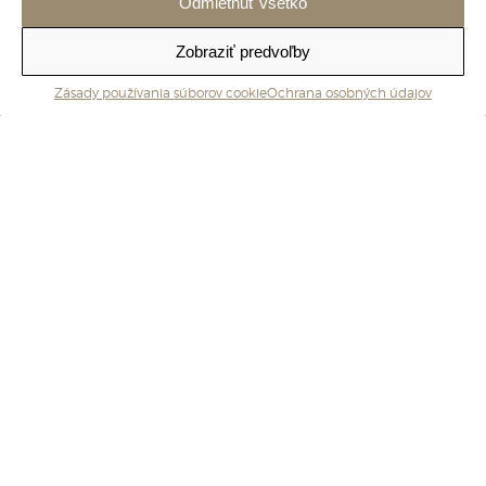
Odmietnuť všetko
REZERVUJ
Zobraziť predvoľby
Zásady používania súborov cookie
Ochrana osobných údajov
O NÁS
Penzión Astra
Penzión Astra je moderné ubytovacie zariadenie,
ponúkajúce kvalitné celoročné ubytovanie v tichom a
peknom prostredí kúpeľného mesta Piešťany.
Penzión sa nachádza v centre Piešťan pri mestskom
parku. Okolie a prostredie plné zelene spríjemní Vašu
dovolenku, liečenie, či víkendový pobyt v Piešťanoch.
Jeho výhodná poloha umožňuje ľahký prístup k
relaxu, zábave aj nákupom.