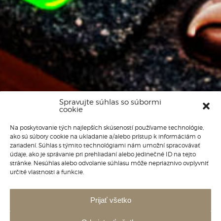
Spravujte súhlas so súbormi
cookie
CHECK-IN
Na poskytovanie tých najlepších skúseností používame technológie,
ako sú súbory cookie na ukladanie a/alebo prístup k informáciám o
zariadení. Súhlas s týmito technológiami nám umožní spracovávať
údaje, ako je správanie pri prehliadaní alebo jedinečné ID na tejto
CHECK-OUT
stránke. Nesúhlas alebo odvolanie súhlasu môže nepriaznivo ovplyvniť
určité vlastnosti a funkcie.
POČET OSÔB
Prijať všetko